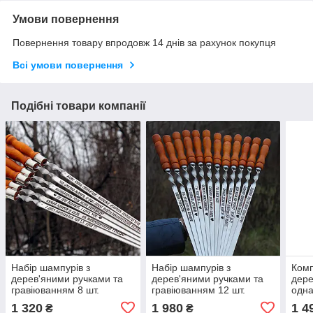
Умови повернення
Повернення товару впродовж 14 днів за рахунок покупця
Всі умови повернення
Подібні товари компанії
Набір шампурів з
Набір шампурів з
Комп
дерев'яними ручками та
дерев'яними ручками та
дере
гравіюванням 8 шт.
гравіюванням 12 шт.
одна
в ко
1 320
1 980
1 4
₴
₴