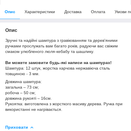
Опис
Характеристики
Доставка
Оплата
Умови п
Опис
Зручні та надійні шампура з гравіюванням та дерев'яними
ручками прослужать вам багато років, радуючи вас свіжим
смаком улюбленого люля-кебабу та шашлику.
Ви можете замовити будь-які написи на шампурах!
Шампура: 12 штук, жорстка харчова нержавіюча сталь
товщиною - 3 мм.
Довжина шампура:
загальна – 73 см;
робоча – 50 см;
довжина рукояті – 16см.
Рукоятка: виготовлена з жорсткого масиву дерева. Ручка при
використанні не нагрівається.
Приховати