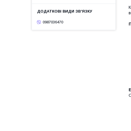
К
в
0987036470
Б
С