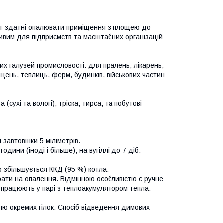
Вт здатні опалювати приміщення з площею до
ивим для підприємств та масштабних організацій
х галузей промисловості: для пралень, лікарень,
іщень, теплиць, ферм, будинків, військових частин
(сухі та вологі), тріска, тирса, та побутові
 завтовшки 5 міліметрів.
дини (іноді і більше), на вугіллі до 7 діб.
 збільшується ККД (95 %) котла.
рати на опалення. Відмінною особливістю є ручне
працюють у парі з теплоакумулятором тепла.
чю окремих гілок. Спосіб відведення димових