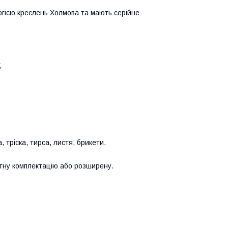
логією креслень Холмова та мають серійне
;
;
 тріска, тирса, листя, брикети.
тну комплектацію або розширену.