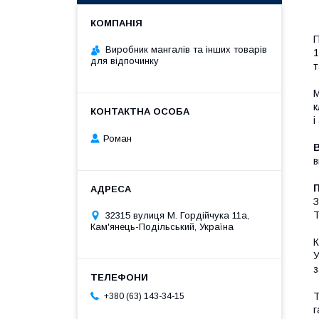
П
Виробник мангалів та інших товарів
1
для відпочинку
т
М
к
і
Роман
в
П
З
Т
32315 вулиця М. Гордійчука 11а,
Кам'янець-Подільський, Україна
К
У
з
Т
+380 (63) 143-34-15
г