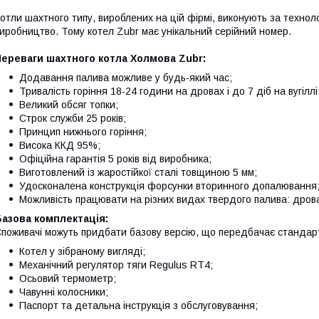
отли шахтного типу, вироблених на цій фірмі, виконують за техно
иробництво. Тому котел Zubr має унікальний серійний номер.
Переваги шахтного котла Холмова Zubr:
Додавання палива можливе у будь-який час;
Тривалість горіння 18-24 години на дровах і до 7 діб на вугіллі
Великий обсяг топки;
Строк служби 25 років;
Принцип нижнього горіння;
Висока ККД 95%;
Офіційна гарантія 5 років від виробника;
Виготовлений із жаростійкої сталі товщиною 5 мм;
Удосконалена конструкція форсунки вторинного допалювання
Можливість працювати на різних видах твердого палива: дрова,
азова комплектація:
поживачі можуть придбати базову версію, що передбачає стандар
Котел у зібраному вигляді;
Механічний регулятор тяги Regulus RT4;
Осьовий термометр;
Чавунні колосники;
Паспорт та детальна інструкція з обслуговування;