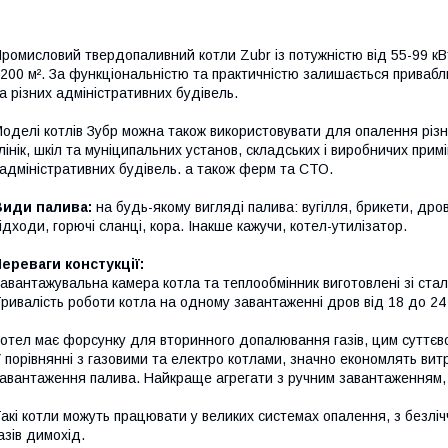
ромисловий твердопаливний котли Zubr із потужністю від 55-99 к
200 м². За функціональністю та практичністю залишається привабл
а різних адміністративних будівель.
оделі котлів Зубр можна також використовувати для опалення різни
лінік, шкіл та муніципальних установ, складських і виробничих прим
 адміністративних будівель. а також ферм та СТО.
Види палива:
на будь-якому вигляді палива: вугілля, брикети, дрова 
ідходи, горючі сланці, кора. Інакше кажучи, котел-утилізатор.
ереваги констукції:
авантажувальна камера котла та теплообмінник виготовлені зі сталі
ривалість роботи котла на одному завантаженні дров від 18 до 24 го
отел має форсунку для вторинного допалювання газів, цим суттєво
 порівнянні з газовими та електро котлами, значно економлять вит
авантаження палива. Найкраще агрегати з ручним завантаженням, 
акі котли можуть працювати у великих системах опалення, з безліч
азів димохід.